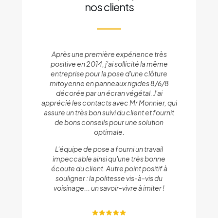
nos clients
i
Après une première expérience très
positive en 2014, j'ai sollicité la même
e
entreprise pour la pose d'une clôture
mitoyenne en panneaux rigides 8/6/8
décorée par un écran végétal. J'ai
apprécié les contacts avec Mr Monnier, qui
assure un très bon suivi du client et fournit
de bons conseils pour une solution
optimale.
L'équipe de pose a fourni un travail
impeccable ainsi qu'une très bonne
écoute du client. Autre point positif à
souligner : la politesse vis-à-vis du
voisinage... un savoir-vivre à imiter !