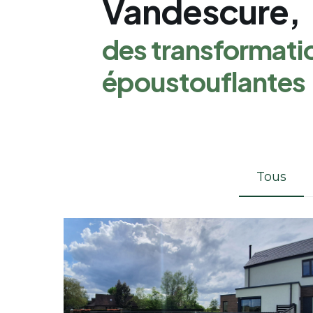
Vandescure,
des transformati
époustouflantes
Tous
Projet à Wépion