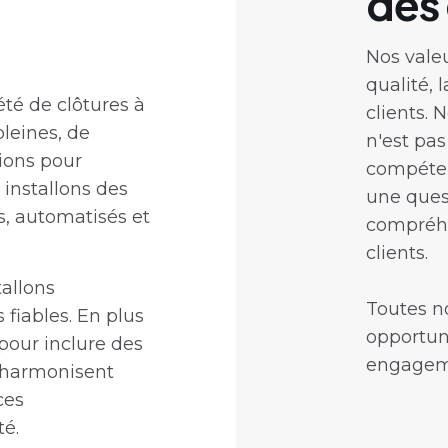
des 
Nos vale
qualité, l
té de clôtures à
clients. 
pleines, de
n'est pa
tions pour
compéten
s installons des
une ques
s, automatisés et
compréhe
clients.
tallons
Toutes no
 fiables. En plus
opportun
pour inclure des
engageme
s'harmonisent
ces
té.