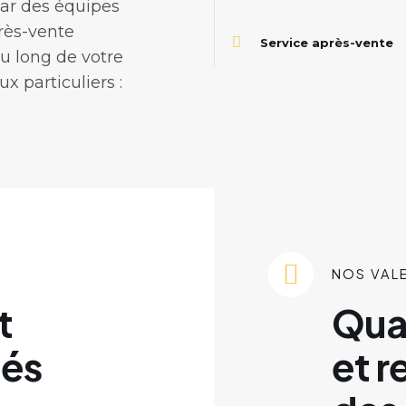
par des équipes
près-vente
Service après-vente
u long de votre
x particuliers :
NOS VAL
t
Qual
tés
et r