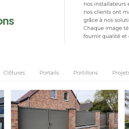
nos installateur
nos clients ont m
ons
grâce à nos solut
Chaque image té
fournir qualité et
Clôtures
Portails
Portillons
Projet
Projet à Leval Trahegnies