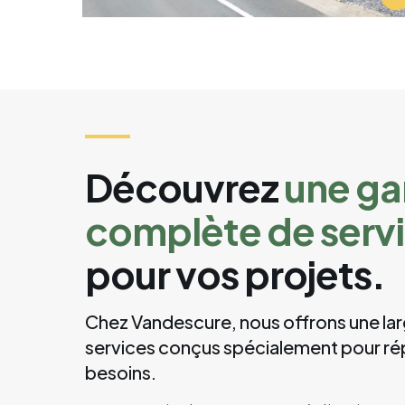
Découvrir le projet →
Découvrez
une g
complète de serv
pour vos projets.
Chez Vandescure, nous offrons une l
services conçus spécialement pour ré
besoins.