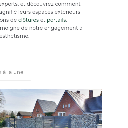
s experts, et découvrez comment
agnifié leurs espaces extérieurs
ions de
clôtures
et
portails
.
moigne de notre engagement à
 esthétisme.
s à la une
Projet à Baudour