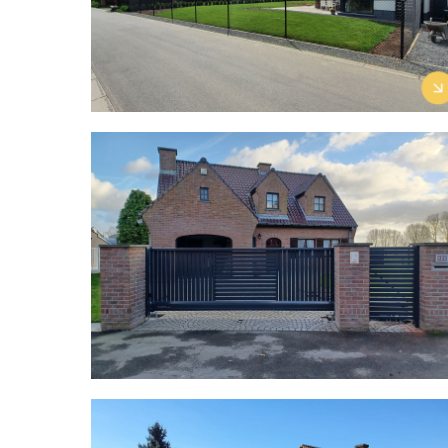
Découvrir le projet →
Gamme Aluette Twister
1
Découvrir la gamme →
Projet à Quievrain