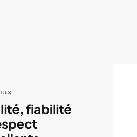
EURS
ité, fiabilité
espect