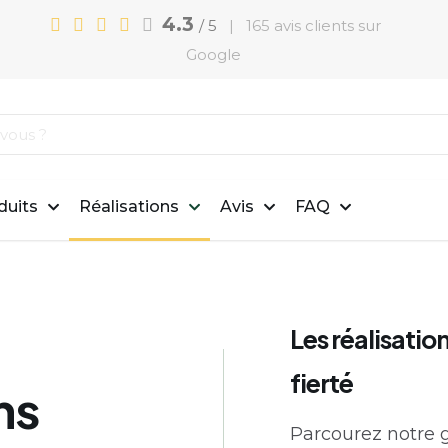
4.3
/ 5
| 165 avis clients sur
Google
duits
Réalisations
Avis
FAQ
Les réalisation
fierté
ns
Parcourez notre ga