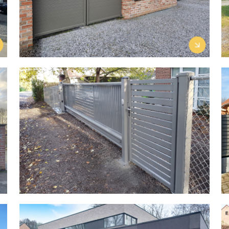
Découvrir le projet →
Gamme Aluette Twister
1
Découvrir la gamme →
Projet à Masnuy‑Saint‑Jean