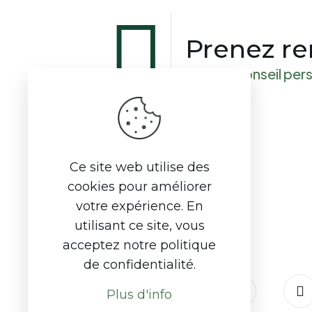
Prenez r
pour un conseil per
Rue du Sûr Abri 11
7810 - Maffle (Ath), Belgique
Ce site web utilise des
cookies pour améliorer
068 264 110
votre expérience. En
info@vandescure.be
utilisant ce site, vous
Demandez votre devis
acceptez notre politique
de confidentialité.
Plus d'info