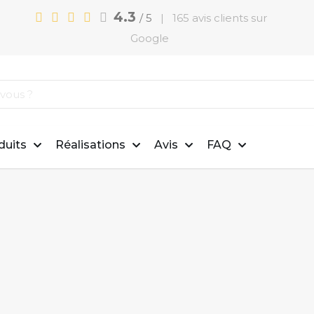
4.3
/ 5
| 165 avis clients sur
Google
duits
Réalisations
Avis
FAQ