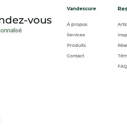
Re
Vandescure
endez-vous
À propos
Arti
sonnalisé
Services
Insp
Produits
Réal
Contact
Tém
FA