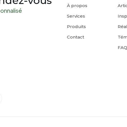
endez-vous
À propos
Arti
sonnalisé
Services
Insp
Produits
Réal
Contact
Tém
FA