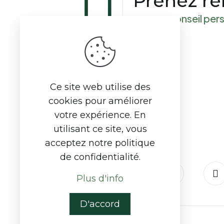
Prenez r
pour un conseil per
Rue du Sûr Abri 11
7810 - Maffle (Ath), Belgique
Ce site web utilise des
cookies pour améliorer
068 264 110
votre expérience. En
info@vandescure.be
utilisant ce site, vous
Demandez votre devis
acceptez notre politique
de confidentialité.
Plus d'info
D'accord