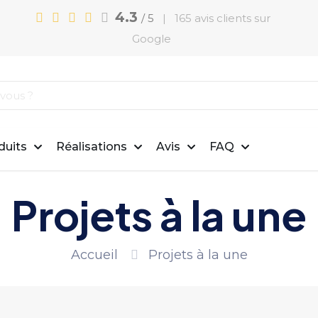
4.3
/ 5
| 165 avis clients sur
Google
duits
Réalisations
Avis
FAQ
Projets à la une
Accueil
Projets à la une